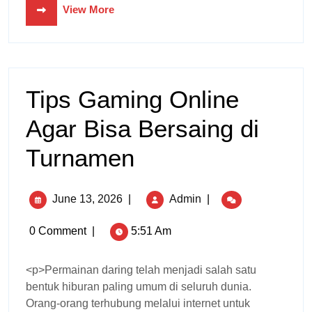
View More
Tips Gaming Online
Agar Bisa Bersaing di
Turnamen
June 13, 2026
|
Admin
|
0 Comment
|
5:51 Am
<p>Permainan daring telah menjadi salah satu
bentuk hiburan paling umum di seluruh dunia.
Orang-orang terhubung melalui internet untuk