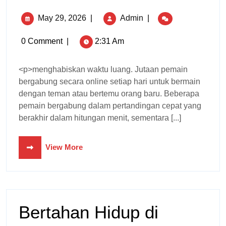
May 29, 2026
|
Admin
|
0 Comment
|
2:31 Am
<p>menghabiskan waktu luang. Jutaan pemain
bergabung secara online setiap hari untuk bermain
dengan teman atau bertemu orang baru. Beberapa
pemain bergabung dalam pertandingan cepat yang
berakhir dalam hitungan menit, sementara [...]
View More
Bertahan Hidup di