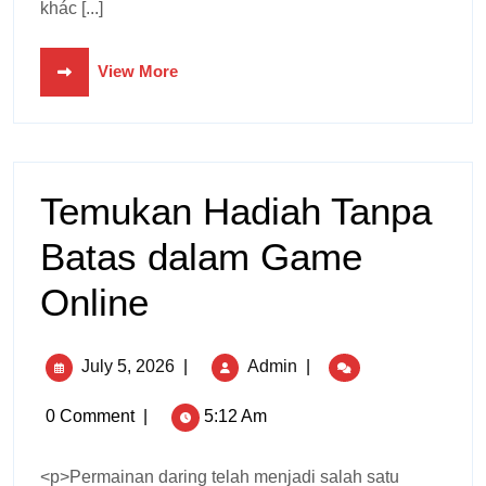
khác [...]
View More
Temukan Hadiah Tanpa
Batas dalam Game
Online
July 5, 2026
|
Admin
|
0 Comment
|
5:12 Am
<p>Permainan daring telah menjadi salah satu