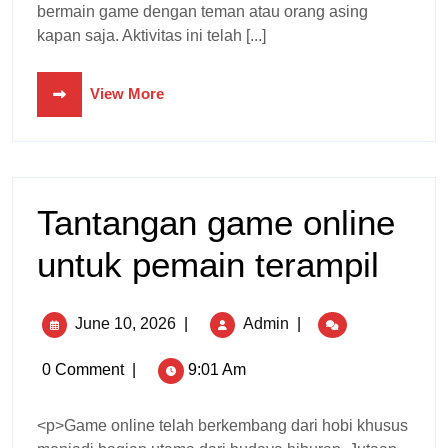
bermain game dengan teman atau orang asing
kapan saja. Aktivitas ini telah [...]
View More
Tantangan game online
untuk pemain terampil
June 10, 2026
|
Admin
|
0 Comment
|
9:01 Am
<p>Game online telah berkembang dari hobi khusus