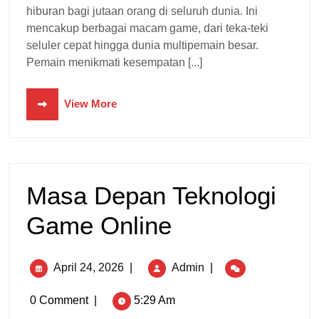
hiburan bagi jutaan orang di seluruh dunia. Ini
mencakup berbagai macam game, dari teka-teki
seluler cepat hingga dunia multipemain besar.
Pemain menikmati kesempatan [...]
View More
Masa Depan Teknologi
Game Online
April 24, 2026
|
Admin
|
0 Comment
|
5:29 Am