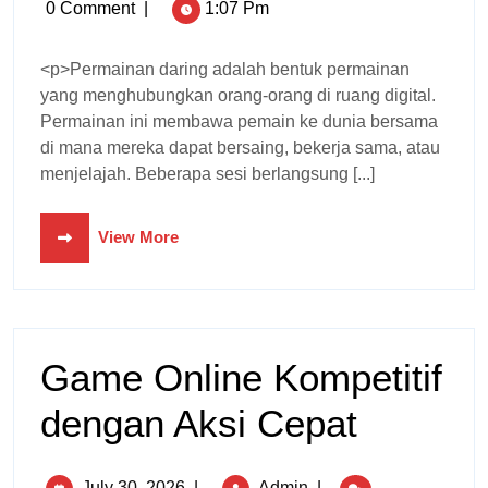
0 Comment
|
1:07 Pm
<p>Permainan daring adalah bentuk permainan
yang menghubungkan orang-orang di ruang digital.
Permainan ini membawa pemain ke dunia bersama
di mana mereka dapat bersaing, bekerja sama, atau
menjelajah. Beberapa sesi berlangsung [...]
View More
Game Online Kompetitif
dengan Aksi Cepat
July 30, 2026
|
Admin
|