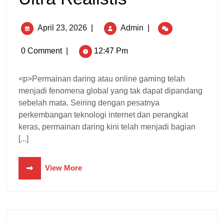
April 23, 2026
|
Admin
|
0 Comment
|
12:47 Pm
<p>Permainan daring atau online gaming telah
menjadi fenomena global yang tak dapat dipandang
sebelah mata. Seiring dengan pesatnya
perkembangan teknologi internet dan perangkat
keras, permainan daring kini telah menjadi bagian
[...]
View More