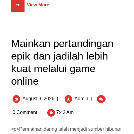
View More
Mainkan pertandingan
epik dan jadilah lebih
kuat melalui game
online
August 3, 2026
|
Admin
|
0 Comment
|
7:42 Am
<p>Permainan daring telah menjadi sumber hiburan