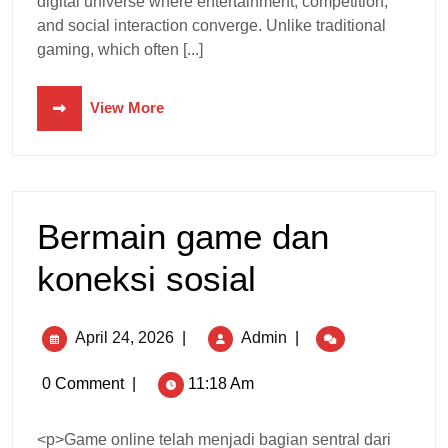
digital universe where entertainment, competition,
and social interaction converge. Unlike traditional
gaming, which often [...]
View More
Bermain game dan
koneksi sosial
April 24, 2026
|
Admin
|
0 Comment
|
11:18 Am
<p>Game online telah menjadi bagian sentral dari