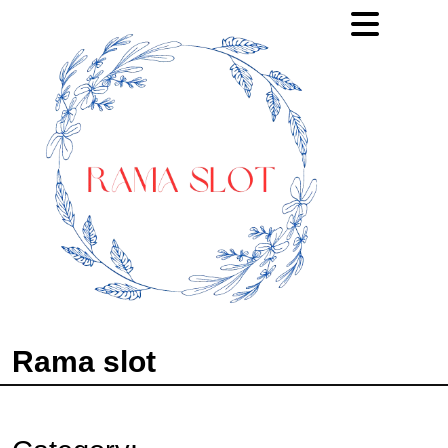
Rama slot