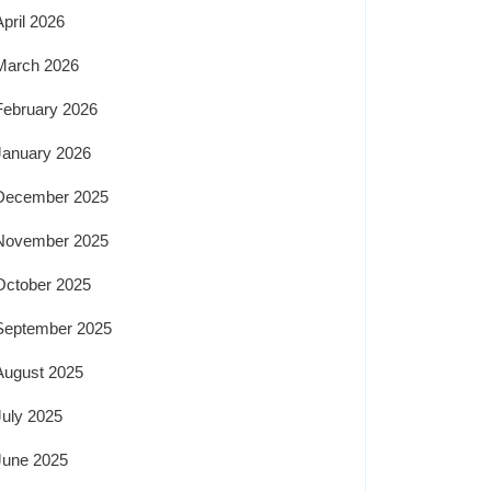
April 2026
March 2026
February 2026
January 2026
December 2025
November 2025
October 2025
September 2025
August 2025
July 2025
June 2025