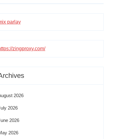
mix parlay
https://zingproxy.com/
Archives
August 2026
July 2026
June 2026
May 2026