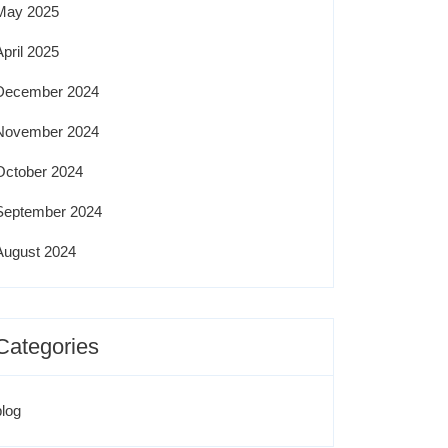
May 2025
April 2025
December 2024
November 2024
October 2024
September 2024
August 2024
Categories
blog