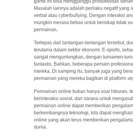
game ini bisa mengganggu produktivitas sehari
Masalah lainnya adalah perilaku negatif yang 
verbal atau cyberbullying. Dengan interaksi a
mungkin merasa bebas untuk bersikap tidak so
permainan.
Terlepas dari tantangan-tantangan tersebut, 
terutama dalam sektor ekonomi. E-sports, seba
sangat menguntungkan, dengan turnamen-turn
fantastis. Bahkan, beberapa pemain profesiona
mereka. Di samping itu, banyak juga yang bera
permainan yang mereka bagikan di platform se
Permainan online bukan hanya soal hiburan, te
berinteraksi sosial, dan sarana untuk mengas
permainan online dapat memberikan pengala
berkembangnya teknologi, kita dapat menghar
online yang akan terus memberikan pengalam
dunia.