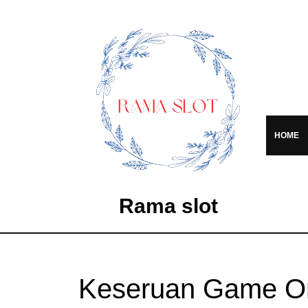
HOME
Rama slot
Keseruan Game On