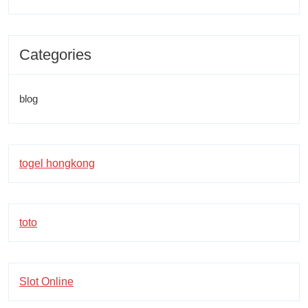
Categories
blog
togel hongkong
toto
Slot Online