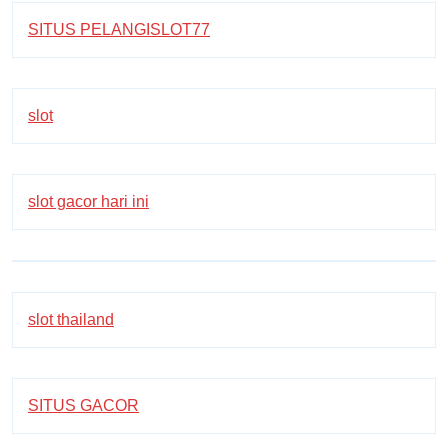
SITUS PELANGISLOT77
slot
slot gacor hari ini
slot thailand
SITUS GACOR