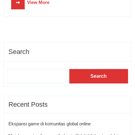
View More
Search
Search
Recent Posts
Ekspansi game di komunitas global online