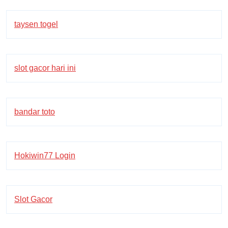
taysen togel
slot gacor hari ini
bandar toto
Hokiwin77 Login
Slot Gacor