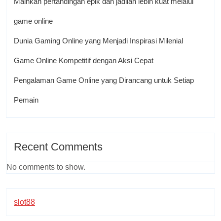
Mainkan pertandingan epik dan jadilah lebih kuat melalui
game online
Dunia Gaming Online yang Menjadi Inspirasi Milenial
Game Online Kompetitif dengan Aksi Cepat
Pengalaman Game Online yang Dirancang untuk Setiap
Pemain
Recent Comments
No comments to show.
slot88