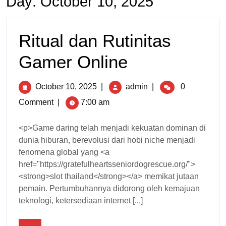
Day:
October 10, 2025
Ritual dan Rutinitas
Gamer Online
October 10, 2025
|
admin
|
0
Comment
|
7:00 am
<p>Game daring telah menjadi kekuatan dominan di
dunia hiburan, berevolusi dari hobi niche menjadi
fenomena global yang <a
href="https://gratefulheartsseniordogrescue.org/">
<strong>slot thailand</strong></a> memikat jutaan
pemain. Pertumbuhannya didorong oleh kemajuan
teknologi, ketersediaan internet [...]