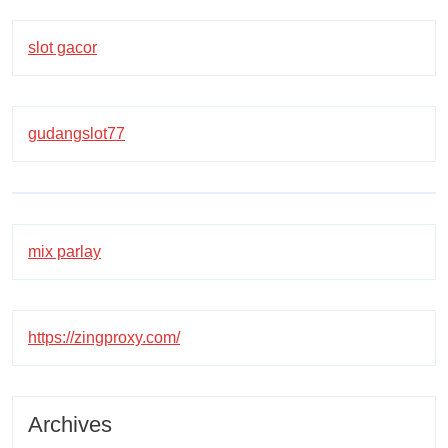
slot gacor
gudangslot77
mix parlay
https://zingproxy.com/
Archives