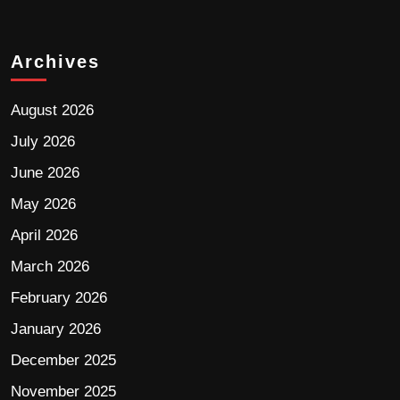
Archives
August 2026
July 2026
June 2026
May 2026
April 2026
March 2026
February 2026
January 2026
December 2025
November 2025