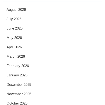
August 2026
July 2026
June 2026
May 2026
April 2026
March 2026
February 2026
January 2026
December 2025
November 2025
October 2025